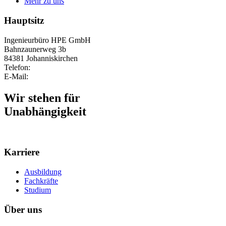
Mehr zu uns
Hauptsitz
Ingenieurbüro HPE GmbH
Bahnzaunerweg 3b
84381 Johanniskirchen
Telefon:
+49 8564 96300-0
E-Mail:
info@ib-hpe.de
Wir stehen für
Unabhängigkeit
Karriere
Ausbildung
Fachkräfte
Studium
Über uns