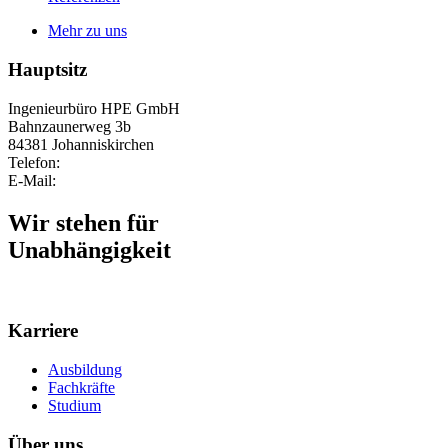
Mehr zu uns
Hauptsitz
Ingenieurbüro HPE GmbH
Bahnzaunerweg 3b
84381 Johanniskirchen
Telefon:
+49 8564 96300-0
E-Mail:
info@ib-hpe.de
Wir stehen für
Qualität
Karriere
Ausbildung
Fachkräfte
Studium
Über uns